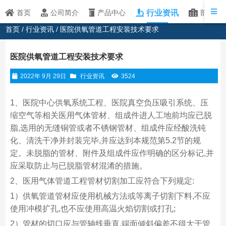
行业资讯
首页
公司简介
产品中心
部分客
首页
/
行业资讯
/ 医院供氧管道工程安装技术要求
医院供氧管道工程安装技术要求
2022年 9月 29日
行业资讯
3524
1、医院中心供氧系统工程、医院真空负压吸引系统、压
缩空气等相关医用气体管材、组成件进人工地前均应已脱
脂,选用的无缝铜管或者不锈钢管材、组成件应经酸洗钝
化、清洗干净并封装完毕,并应达到本规范第5.2节的规
定。未脱脂的管材、附件及组成件应作明确的区分标记,并
应采取防止与已脱脂管材混淆的措施。
2、医用气体管道工程管材切割加工应符合下列规定:
1）供氧管道管材应使用机械方法或等离子切割下料,不应
使用冲模扩孔,也不应使用高温火焰切割或打孔;
2）管材的切口应与管轴线垂直,端面倾斜偏差不得大于管