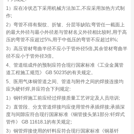
1）应在冷状态下采用机械方法加工,不应采用加热方式制
作;
2）弯管不得有裂纹、折皱、分层等缺陷;弯管任一截面上
的最大外径与最小外径差与管材名义外径相比较时,用于高
压的弯管不应超过5%,用于中低压的弯管不应超过8%;
3）高压管材弯曲半径不应小于管外径5倍,其余管材弯曲半
径不应小于管外径3倍。
4、管道组成件的预制应符合现行国家标准《工业金属管
道工程施工规范》 GB 50235的有关规定。
5、医用气体铜管道之间、管道与附件之间的焊接连接均
应为硬钎焊,并应符合下列规定:
1）铜钎焊施工前应经过焊接质量工艺评定及人员培训;
2）直管段、分支管道焊接均应使用管件承插焊接;承插深
度与间隙应符合现行国家标准《铜管接头第1部分:钎焊式
管件》 GB 11618.1的有关规定;
3）铜管焊接使用的钎料应符合现行国家标准《铜基钎