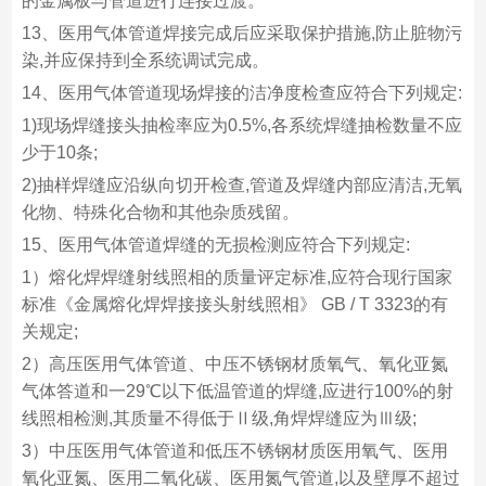
的金属板与管道进行连接过渡。
13、医用气体管道焊接完成后应采取保护措施,防止脏物污
染,并应保持到全系统调试完成。
14、医用气体管道现场焊接的洁净度检查应符合下列规定:
1)现场焊缝接头抽检率应为0.5%,各系统焊缝抽检数量不应
少于10条;
2)抽样焊缝应沿纵向切开检查,管道及焊缝内部应清洁,无氧
化物、特殊化合物和其他杂质残留。
15、医用气体管道焊缝的无损检测应符合下列规定:
1）熔化焊焊缝射线照相的质量评定标准,应符合现行国家
标准《金属熔化焊焊接接头射线照相》 GB / T 3323的有
关规定;
2）高压医用气体管道、中压不锈钢材质氧气、氧化亚氮
气体答道和一29℃以下低温管道的焊缝,应进行100%的射
线照相检测,其质量不得低于Ⅱ级,角焊焊缝应为Ⅲ级;
3）中压医用气体管道和低压不锈钢材质医用氧气、医用
氧化亚氮、医用二氧化碳、医用氮气管道,以及壁厚不超过