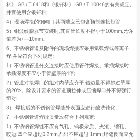
料》 GB / T 6418和《银钎料》 GB / T 10046的有关规定,
并宜使用含银钎料;
4）现场焊接的铜阀门,其两端应已包含预制连接短管;
5）铜波纹膨胀节安装时,其直管长度不得小于100mm,允许
偏差为+—10mm。
6、不锈钢管道及附件的现场焊接应采用氩弧焊或等离子
焊,并应符合下列规定:
1）不锈钢管道分支连接时应使用管件焊接。承插焊接时
承插深度不应小于管壁厚的4倍;
2）管道对接焊口的组对内壁应齐平,错边量不得超过壁厚
的20%。除设计要求的管道预拉伸或压缩焊口外不得强行
组对:；
3） 焊接后的不锈钢管焊缝外表面应进行酸洗钝化。
7、不锈钢管道焊缝质量应符合下列规定:
1）不锈钢管焊缝不应有气孔、钨极杂质、夹渣、缩孔、
咬边:凹个应超过0.2mm,凸出不应超过 1mm ;焊缝反面应允