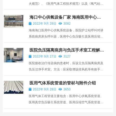
火规范》、《医用气体工程技术规范》以及《氧气站设
计规范》的要求。下列基础图所示主要是各主要设备单
独基础安装尺寸（一项目所例），这是为了确保设备的
海口中心供氧设备厂家 海南医用中心供
氧系统工程安装
稳固性和安全性。土建部门会根据设备载荷确定各设备
2022年 9月 28日
3082
基础，...
海南海口医用中心供氧系统设备，医院护士站呼叫对讲
系统病房床头呼叫器，医用中心负压吸引及医用压缩空
气系统工程，一体化手术室ICU净化装修装饰工程，医
用工程设备开发设计，制造和安装的实业企业提供海口
医院负压隔离病房与负压手术室工程解决
方案
中心供氧安装，医用气体管道工程，医用呼叫器，负压
2022年 9月 27日
3127
吸引装置...
医院接收治疗传染病的患者时，应设立负压隔离病房及
负压洁净手术室。方法：应采取增设排风机等有效手段
以调节排风量，使洁净手术室由正压变成负压。结果：
在洁净区域内用空气负压差来控制气流，吸收有害气
医用气体系统管道的管材与附件介绍
体，洁净室内空气。结论：使用负压手术室可以从根本
2022年 9月 28日
3653
上控制和...
医用气体工程管道主要包含：医用中心供氧系统管道、
医用真空负压吸引系统管道、医用压缩空气系统管道、
医用二氧化碳系统管道、医用笑气系统管道、医用混合
气体系统管道、医用废气排放系统管道。除设计真空压