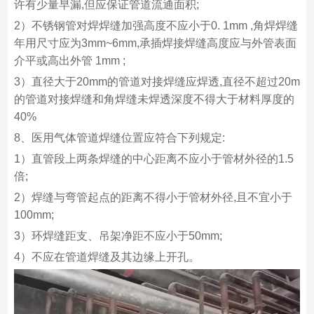
许有少量早漏,但应保证管道流通面积;
2）不锈钢管对焊焊缝加强高度不应小于0. 1mm ,角焊焊缝
年用尺寸应为3mm~6mm,承插焊接焊缝高度应与外管表面
介平或高出外管 1mm ;
3）直径大于20mm的管道对接焊缝应焊透,直径不超过20m
的管道对接焊缝和角焊缝未焊透深度不得大于材料厚度的
40%
8、医用气体管道焊缝位置应符合下列规定:
1）直管段上两条焊缝的中心距离不应小于管材外径的1.5
倍;
2）焊缝与弯管起点的距离不得小于管材外径,且不宜小于
100mm;
3）环焊缝距支、吊架净距不应小于50mm;
4）不应在管道焊缝及其边缘上开孔。