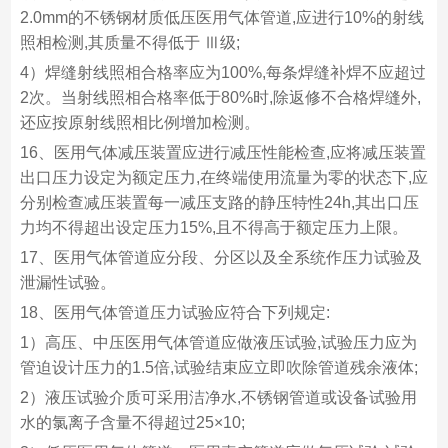
2.0mm的不锈钢材质低压医用气体管道,应进行10%的射线
照相检测,其质量不得低于 Ⅲ级;
4）焊缝射线照相合格率应为100%,每条焊缝补焊不应超过
2次。当射线照相合格率低于80%时,除返修不合格焊缝外,
还应按原射线照相比例增加检测。
16、医用气体减压装置应进行减压性能检查,应将减压装置
出口压力设定为额定压力,在终端使用流量为零的状态下,应
分别检查减压装置每一减压支路的静压特性24h,其出口压
力均不得超出设定压力15%,且不得高于额定压力上限。
17、医用气体管道应分段、分区以及全系统作压力试验及
泄漏性试验。
18、医用气体管道压力试验应符合下列规定:
1）高压、中压医用气体管道应做液压试验,试验压力应为
管迫设计压力的1.5倍,试验结束应立即吹除管道残余液体;
2）液压试验介质可采用洁净水,不锈钢管道或设备试验用
水的氯离子含量不得超过25×10;