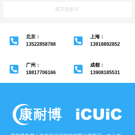
力低于27kPa的真空管道外，医用气体管道的管材均应
展开更多
采用无缝...
北京：
上海：
13522858788
13918892852
北京市经济开发区
上海市金山区
广州：
成都：
18817706166
13908185531
广州市花都区
成都市金牛区