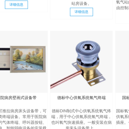
氧气站
站房设备。
详细信息
由控制
详细信息
西口腔医院医用气体工程设备安
月 17日
2825
医院病房壁画式设备带
德标中心供氧系统氧气终端
国
陕西西安红会医院医用气体
可推拉病房床头设备带，可
德标DIN制式中心供氧系统氧气终
国标氧
工程安装
类终端设备。常用于医院病
端，用于中心供氧系统氧气终端，
供氧系
2026年 1月 14日
的气体终端、呼叫器按钮、
也叫氧气快速插座。一般安装在病
插座。
2966
电、智能弱电设备的安装载
房床头设备带上。