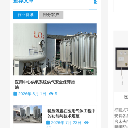
推荐文章
行业资讯
部分客户
四川大学华
装
医用中心供氧系统供气安全保障措
施
2026年 1
2026年 8月 1日
5
壁画式
稳压装置在医用气体工程中
安装各
的功能与技术规范
房床头
2026年 7月 23日
照明配