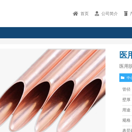
首页
公司简介
医
医用
中
管径
壁厚
用途
规格
表层