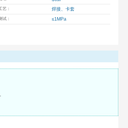
工艺：
焊接、卡套
测试：
≤1MPa
。