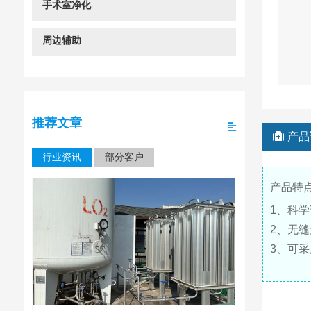
手术室净化
周边辅助
推荐文章
产品
行业资讯
部分客户
产品特
1、科
2、无
3、可
四川大学华