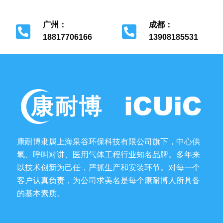
北京市经济开发区
上海市金山区
广州：
成都：
18817706166
13908185531
广州市花都区
成都市金牛区
康耐博隶属上海泉谷环保科技有限公司旗下，中心供
氧、呼叫对讲、医用气体工程行业知名品牌。多年来
以技术创新为己任，严抓生产和安装环节。对每一个
客户认真负责，为公司求美名是每个康耐博人所具备
的基本素质。