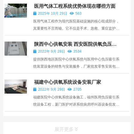
使用的稳定性。表面经过特殊工艺处理，光滑且易于清
医用气体工程系统优势体现在哪些方面
洁消毒，有效防止细菌滋生。 其精密的内部构造，是安
2025年 10月 29日
563
全与高...
医用气体工程作为现代医院基础设施的核心组成部分，
其重要性不言而喻。它不仅是手术、急救、重症监护等
关键医疗活动的生命支持系统，更是衡量医院现代化水
平的重要标志。一套设计科学、施工规范、运行稳定的
陕西中心供氧安装 西安医院供氧负压吸
引系统设备厂家
医用气体系统，其优势体现在多个关键方面，直接关系
2022年 9月 28日
3534
到医疗...
提供陕西地区医院中心供氧系统与医用中心负压吸引系
统装置设备的销售与安装服务，厂家批发零售安装包括
中心供氧站房制氧机和汽化器以及分气缸与汇流排等设
备，医用负压吸引真空泵机组，医用压缩空气系统螺旋
福建中心供氧系统设备安装厂家
杆空压机组和干燥机以及过滤器储气罐等设备。西安医
2022年 9月 29日
2705
用中心...
福建医院中心供氧系统设备施工，福州医用负压吸引系
统设备工程，厦门医护对讲系统病房呼叫器设备批发与
安装厂家，中心供氧系统氧气输送管道可用紫铜管，也
可用不锈钢管。用紫铜管较为经济，是国内大部分医用
气体工程首选材料（GB1527）。不锈钢管和紫铜管都
展开更多
有用的，...