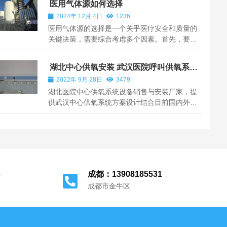
医用气体源如何选择
2024年 12月 4日
1236
医用气体源的选择是一个关乎医疗安全和质量的
关键决策，需要综合考虑多个因素。首先，要考
虑气体的纯度。对于医用氧气，其纯度要求极
高，一般应达到 99.5% 以上。高纯度的氧气能确
湖北中心供氧安装 武汉医院呼叫供氧系统
保患者有效吸入足够的氧分，满足治疗需求。像
设备厂家
2022年 9月 28日
3479
在重症监护室中，患者的呼吸功能可能严重...
湖北医院中心供氧系统设备销售与安装厂家，提
供武汉中心供氧系统方案设计结合目前国内外医
用气体系统先进设计理念及国内大中型知名医院
气体工程案例，设计生产医院中心供氧系统设
备，病房呼叫对讲系统设备，医用负压吸引装置
设备与压缩空气设备，洁净手术室净化工程...
6
成都：13908185531
成都市金牛区