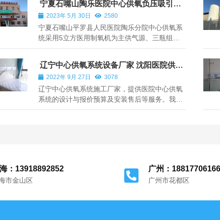
宁夏石嘴山陶乐医院中心供氧负压吸引系
统设备工程安装
2023年 5月 30日
2580
宁夏石嘴山平罗县人民医院陶乐分院中心供氧系
统采用5立方医用制氧机为主供气源、三瓶组氧
气汇流排为备用氧气源，医用中心负压吸引系统
采用双2KW真空泵0.3立方真空负压机组，气体
辽宁中心供氧系统设备厂家 沈阳医院供氧
管道工程安装、呼叫对讲设备销售与安装。
设备安装
2022年 9月 27日
3078
辽宁中心供氧系统施工厂家，提供医院中心供氧
系统的设计与报价预算及安装售后等服务。我们
能提供的产品和服务主要包括医用气体工程施工
与设备批发、医用呼叫器的生产与销售维修、医
院手术室净化工程设备制造与工程安装。以及负
压隔离病房和PCR实验室的设备供应和工程...
海：13918892852
广州：1881770616
海市金山区
广州市花都区