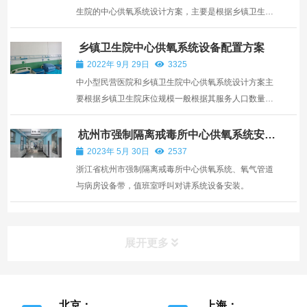
生院的中心供氧系统设计方案，主要是根据乡镇卫生院
的床位规模，以及服务人口数量、当地经济发展水平、
服务半径、地理位置和交通条件等因素来确定的。根据
乡镇卫生院中心供氧系统设备配置方案
乡镇卫生院的类型、基本任务和功能，每千服务人口
2022年 9月 29日
3325
（包括本...
中小型民营医院和乡镇卫生院中心供氧系统设计方案主
要根据乡镇卫生院床位规模一般根据其服务人口数量，
当地经济发展水平和服务半径，地理位置及交通条件等
考量因素，按照乡镇卫生院的类型、基本任务和功能合
杭州市强制隔离戒毒所中心供氧系统安
装
理确定，每千服务人口（本乡镇常住人口加暂住人口计
2023年 5月 30日
2537
算）宜...
浙江省杭州市强制隔离戒毒所中心供氧系统、氧气管道
与病房设备带，值班室呼叫对讲系统设备安装。
展开更多
北京：
上海：