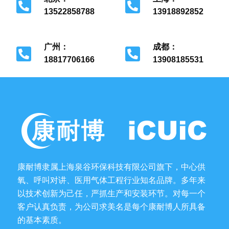
13522858788
13918892852
北京市经济开发区
上海市金山区
广州：
成都：
18817706166
13908185531
广州市花都区
成都市金牛区
康耐博隶属上海泉谷环保科技有限公司旗下，中心供
氧、呼叫对讲、医用气体工程行业知名品牌。多年来
以技术创新为己任，严抓生产和安装环节。对每一个
客户认真负责，为公司求美名是每个康耐博人所具备
的基本素质。