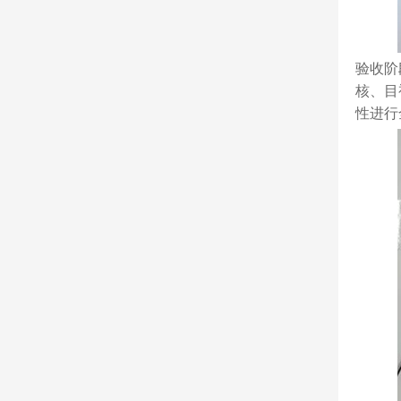
验收阶
核、目
性进行