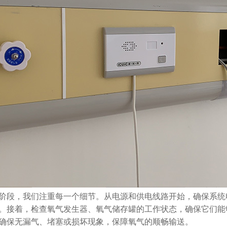
阶段，我们注重每一个细节。从电源和供电线路开始，确保系统
。接着，检查氧气发生器、氧气储存罐的工作状态，确保它们能
确保无漏气、堵塞或损坏现象，保障氧气的顺畅输送。
西口腔医院医用气体工程设备安