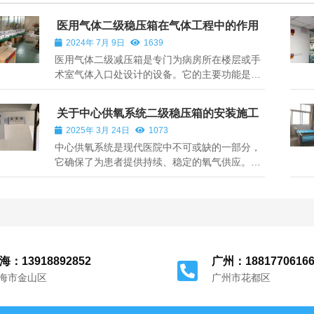
医用气体二级稳压箱在气体工程中的作用
2024年 7月 9日
1639
医用气体二级减压箱是专门为病房所在楼层或手
术室气体入口处设计的设备。它的主要功能是对
管路压力进行调整，使其稳定在一定的范围内。
同时，它还能起到管路通道的开启和切断作用，
关于中心供氧系统二级稳压箱的安装施工
方便对管道和设备进行维护和保养。 这款气体二
2025年 3月 24日
1073
级减压箱集成了管路减压和截止功能，其...
中心供氧系统是现代医院中不可或缺的一部分，
它确保了为患者提供持续、稳定的氧气供应。二
级稳压箱作为该系统中的关键组件之一，其主要
功能是在不同区域或使用点提供稳定的压力输
出，以满足各种医疗设备的需求。以下是关于中
心供氧系统二级稳压箱安装施工的详细指南：
海：13918892852
广州：1881770616
海市金山区
广州市花都区