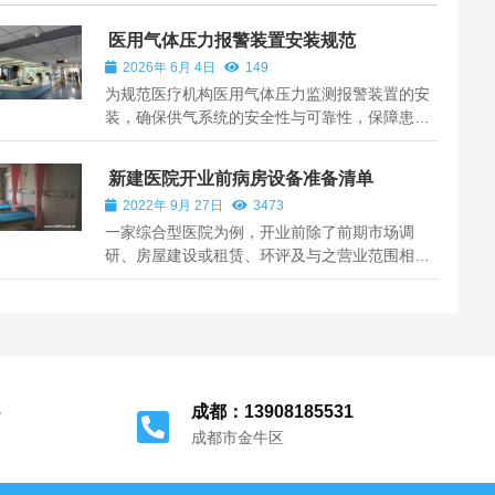
医用气体压力报警装置安装规范
2026年 6月 4日
149
为规范医疗机构医用气体压力监测报警装置的安
装，确保供气系统的安全性与可靠性，保障患者
生命支持需求，特制定本规范。本规范适用于中
心供氧系统、压缩医用空气系统、负压真空吸引
新建医院开业前病房设备准备清单
系统等管网中压力报警装置的安装、调试与验
2022年 9月 27日
3473
收。报警装置必须符合国家医疗器械或相关...
一家综合型医院为例，开业前除了前期市场调
研、房屋建设或租赁、环评及与之营业范围相对
应的各类医疗机构资质文件办理、装修、医疗污
水处理、消防、强弱电线路与设备、各科室医疗
设备及办公设备外，本文详细介绍一下我们更为
擅长的医用气体管路设备与新建医院开业前...
6
成都：13908185531
成都市金牛区