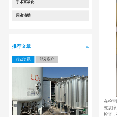
手术室净化
周边辅助
推荐文章
行业资讯
部分客户
在检查
统故障
检查，
四川大学华