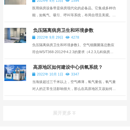
2024年 9月 13日
1594
医用病房设备带是病房现代化的必备品。它集成多种功
能，如氧气、吸引、呼叫等系统，布局合理且美观。优
质的设备带采用环保材料，安全耐用。其设计充分考虑
医护使用便捷性，高效满足患者需求。安装简便，可有
负压隔离病房卫生和环境参数
效节省病房空间。选择我们的医用病房设备带，为医护
2022年 9月 29日
4278
工作助...
负压隔离病房卫生和环境参数1、空气细菌菌落总数应
符合WS/T368-2012中4.2.3的要求（4.2.3儿科病房、
母婴同室、妇产科检查室、人流室、治疗室、注射室、
换药室、输血科、消毒供应中心、血液透析中心(室)、
高原地区如何建设中心供氧系统？
急诊室、化验室、各类普通病室、感染疾病科门诊及其
2022年 10月 1日
3347
病房空气中...
当海拔超过三千米以上，空气稀薄，氧气量低，氧气量
对人的正常生活影响很大，那么在高原地区又该如何建
设供氧系统呢？第一、氧源供应要稳定。高原地区环境
特殊，辐射高、温度低，要根据此客观条件选择安全可
靠的氧气源。分子筛制氧机安全性高，耗能低，但是前
展开更多
期投资...