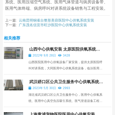
系统、医用压缩空气系统、医用气体管道与病房设备带、
医用气体终端、病房呼叫对讲系统设备销售与工程安装。
上一篇:
云南昆明铜雀台整形美容医院中心供氧系统安装
下一篇:
广东茂名信宜市旺沙医院中心供氧系统安装
相关推荐
山西中心供氧安装 太原医院供氧系统设
备厂家
2022年 9月 28日
3428
山西医院医用中心供氧设备厂家安装，提供太原医院呼
叫对讲系统，大同医用中心供氧系统设备，临汾医用气
体工程设备批发与安装施工服务，山西吕梁医用设备
带，长治病房吸氧系统设备，朔州医用中心供氧负压吸
武汉硚口区公共卫生服务中心供氧系统真
空负压吸引系统设备工程安装
引压缩空气系统设备工程厂家提供安装施工服务。中小
2023年 5月 30日
2993
型太原医...
湖北省武汉硚口区公共卫生服务中心，医用中心供氧系
统、医用中心真空负压吸引系统、医气管道设备工程安
装
上海青浦宠物医院医用中心供氧安装