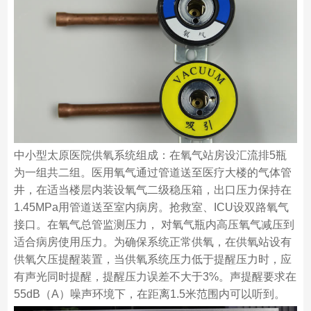
中小型太原医院供氧系统组成：在氧气站房设汇流排5瓶
为一组共二组。医用氧气通过管道送至医疗大楼的气体管
井，在适当楼层内装设氧气二级稳压箱，出口压力保持在
1.45MPa用管道送至室内病房。抢救室、ICU设双路氧气
接口。在氧气总管监测压力， 对氧气瓶内高压氧气减压到
适合病房使用压力。为确保系统正常供氧，在供氧站设有
供氧欠压提醒装置，当供氧系统压力低于提醒压力时，应
有声光同时提醒，提醒压力误差不大于3%。声提醒要求在
55dB（A）噪声环境下，在距离1.5米范围内可以听到。