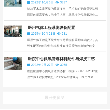
2022年 10月 6日
3787
洁净手术室是医院的重要项目，手术室的要求需要达到
医院的最高要求，洁净手术室，就是将空气质量净化到
可以手术的要求，来保障患者的生命健康安全。按照每
间手术室最低配置来看，洁净手术室最少要将下面设备
医用气体工程系统设备配置
准备齐全：1、无影灯一套，无影灯宜选择多头型无影
2025年 10月 21日
581
灯。2、...
医用气体工程是医院生命支持系统的重要组成部分，其
设备配置的科学性与完整性直接关系到临床诊疗的安全
与效率。一个完整的医用气体系统涵盖多种气体类型，
主要包括氧气、压缩空气、负压吸引、笑气、二氧化碳
医院中心供氧管道材料配件与焊接工艺
和氮气等，每种气体均需配置相应的专用设备，形成从
2022年 9月 27日
3055
气源到...
医院医用中心供氧管道的选材：根据GB50751-2012医
用气体工程技术规范5.2管材与附件规定，医用气体的
管材均应采用无缝铜管或无缝不锈钢管。铜管具有杀灭
细菌清洁管道的作用、施工技术相对成熟普及利于后期
检修维修等优点，所以大多数中心供氧管道均采用无缝
展开更多
铜管居多。...