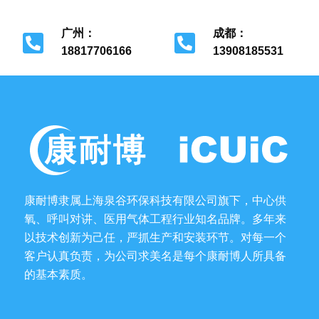
北京市经济开发区
上海市金山区
广州：
成都：
18817706166
13908185531
广州市花都区
成都市金牛区
康耐博隶属上海泉谷环保科技有限公司旗下，中心供
氧、呼叫对讲、医用气体工程行业知名品牌。多年来
以技术创新为己任，严抓生产和安装环节。对每一个
客户认真负责，为公司求美名是每个康耐博人所具备
的基本素质。