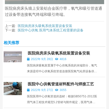
医院病房床头墙上安装铝合金医疗带，氧气和吸引管道通
过设备带连接氧气终端和吸引终端。
上一篇:
医院病房床头吸氧系统装置设备安装
下一篇:
医院中心供氧 医用气体系统工程需要的设备
相关推荐
医院病房床头吸氧系统装置设备安装
2022年 9月 28日
4816
医院病床吸氧装置属于中心供氧系统的末端部分，氧气
来源是经中心供氧系统管道连接医院氧气站房设备供
氧，医院在氧气站房设立高压氧或者液态氧站给各病房
和手术室等区域供氧。经由管道设备减压和稳压后，安
医院中心供氧管道材料配件与焊接工艺
全输送到病房床头供病人吸氧的的一套系统装置。病房
2022年 9月 27日
3055
床头吸氧...
医院医用中心供氧管道的选材：根据GB50751-2012医
用气体工程技术规范5.2管材与附件规定，医用气体的
管材均应采用无缝铜管或无缝不锈钢管。铜管具有杀灭