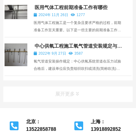
细菌清洁管道的作用、施工技术相对成熟普及利于后期
医用气体工程前期准备工作有哪些
检修维修等优点，所以大多数中心供氧管道均采用无缝
2024年 11月 26日
1277
铜管居多。...
医用气体工程施工是一个复杂且要求严格的过程，前期
准备工作至关重要。以下是一些主要的前期准备工作：
设计图纸审核 完整性审核：仔细检查设计图纸是否完
整，包括医用气体的种类（如氧气、氮气、笑气、负压
中心供氧工程施工氧气管道安装规定与吹
扫
吸引等）、管道系统布局（从气源到各个用气终端）、
2022年 9月 27日
3587
设备选...
氧气管道安装操作规定：中心供氧系统管道在压力试验
合格后，建设单位应负责组织吹扫或清洗(简称吹洗)工
作,并应在吹洗前编制吹洗方案。公称直径小于600mm
的气体管道宜采用空气吹扫。不允许吹洗的设备及管道
应与吹洗系统隔离。管道吹扫前，不应安装孔板、法兰
展开更多
连接的调...
北京：
上海：
13522858788
13918892852