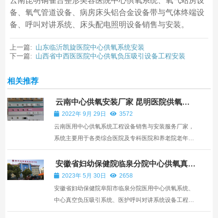
云南昆明铜雀台整形美容医院中心供氧系统、氧气站房设
备、氧气管道设备、病房床头铝合金设备带与气体终端设
备、呼叫对讲系统、床头配电照明设备销售与安装。
上一篇:
山东临沂凯旋医院中心供氧系统安装
下一篇:
山西省中西医医院中心供氧负压吸引设备工程安装
相关推荐
云南中心供氧安装厂家 昆明医院供氧系
统设备
2022年 9月 29日
3572
云南医用中心供氧系统工程设备销售与安装服务厂家，
系统主要用于各类综合医院及专科医院和养老院老年公
寓等医疗机构，医用中心供氧系统主要由氧气站房设备
通过气体管道输送氧气到各病房床头终端供氧，同步实
安徽省妇幼保健院临泉分院中心供氧真空
负压系统安装
施的医用气体一般包括医用负压吸引系统和医用压缩空
2023年 5月 30日
2658
系统
安徽省妇幼保健院阜阳市临泉分院医用中心供氧系统、
中心真空负压吸引系统、医护呼叫对讲系统设备工程安
装