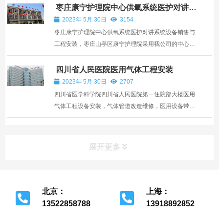
枣庄康宁护理院中心供氧系统医护对讲系
统设备安装
2023年 5月 30日
3154
枣庄康宁护理院中心供氧系统医护对讲系统设备销售与
工程安装，枣庄山亭区康宁护理院采用我公司的中心供
氧系统、铝合金设备带、氧气汇流排、气体终端、医护
对讲系统设备及设计安装施工服务。
四川省人民医院医用气体工程安装
2023年 5月 30日
2707
四川省医学科学院四川省人民医院第一住院部大楼医用
气体工程设备安装，气体管道改造维修，医用设备带气
体终端更换，二级减压箱和管道阀门检修更换。
展开更多
北京：
上海：
13522858788
13918892852
北京市经济开发区
上海市金山区