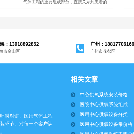
气体工程的重要组成部分，直接关系到患者的治
疗效果和生命安全。其中，病房吸氧流量的合理
配置是确保患者获得有效氧气支持的关键因素之
一。中心供氧系统的氧气来源于液氧储罐或氧气
汇流排，并通过管道网络输送至各个病房...
海：13918892852
广州：1881770616
海市金山区
广州市花都区
相关文章
中心供氧系统安装价格
医院中心供氧系统组成
医用中心供氧设备分类
呼叫对讲、医用气体工程
装环节。对每一个客户认
医用中心供氧设备带价格
。