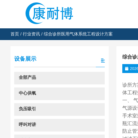
首页
/
行业资讯
/ 综合诊所医用气体系统工程设计方案
综合诊
设备展示
202
全部产品
诊所方
体工程
中心供氧
一、 
气源设
负压吸引
手术室
瓶汇流
呼叫对讲
防止管