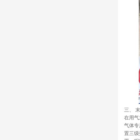
三、 
在用气
气体专
置三级