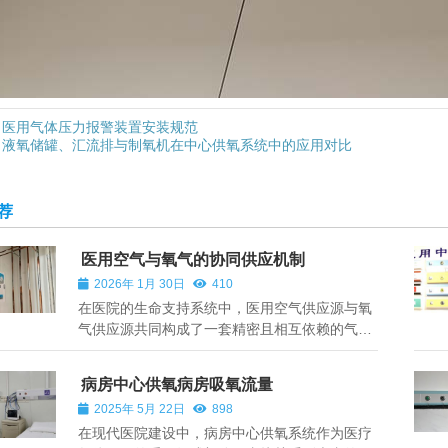
医用气体压力报警装置安装规范
液氧储罐、汇流排与制氧机在中心供氧系统中的应用对比
荐
医用空气与氧气的协同供应机制
2026年 1月 30日
410
在医院的生命支持系统中，医用空气供应源与氧
气供应源共同构成了一套精密且相互依赖的气体
供应体系。二者虽在功能上各有侧重，但通过协
同工作，为患者的治疗与康复提供了基础而关键
病房中心供氧病房吸氧流量
的保障。医用空气供应源主要由空气压缩机、储
2025年 5月 22日
898
气罐、过滤净化装置及输送管道等组成。...
在现代医院建设中，病房中心供氧系统作为医疗