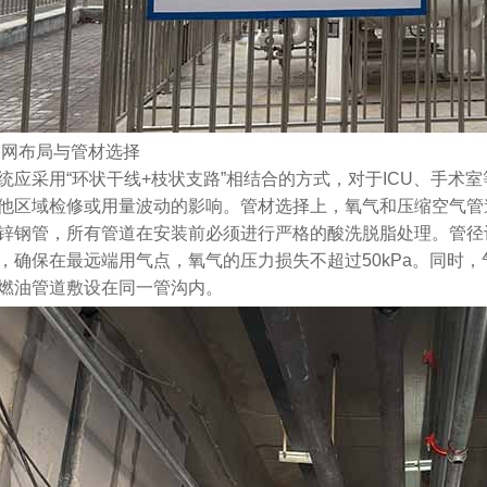
月 17日
2825
陕西西安红会医院医用气体
工程安装
2026年 1月 14日
管网布局与管材选择
2966
统应采用“环状干线+枝状支路”相结合的方式，对于ICU、手
他区域检修或用量波动的影响。管材选择上，氧气和压缩空气管
浙江省金华市人民医院中心
锌钢管，所有管道在安装前必须进行严格的酸洗脱脂处理。管径
供氧系统设备安装
，确保在最远端用气点，氧气的压力损失不超过50kPa。同时
2026年 1月 14日
燃油管道敷设在同一管沟内。
2850
查看全部