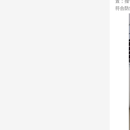
置；报
符合防