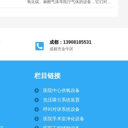
氧化碳、麻醉气体等医疗气体的设备，它们对于
医院的正常运行和患者治疗至关重要。使用医疗
气体设备必须严格遵循相关操作程序和安全指
南，以确保医务人员和患者的安全。医用气体设
备带是将氧气集中供给到各个终端的重要工...
6
成都：13908185531
成都市金牛区
栏目链接
医院中心供氧设备
负压吸引系统装置
呼叫对讲系统设备
医院手术室净化设备