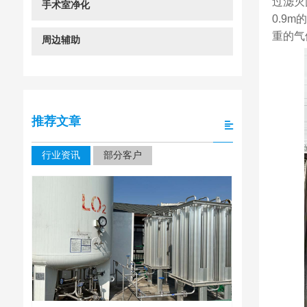
过滤灭
手术室净化
0.9
重的气
周边辅助
推荐文章
行业资讯
部分客户
四川大学华