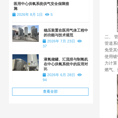
装
医用中心供氧系统供气安全保障措
施
2026年 1
2026年 8月 1日
5
稳压装置在医用气体工程中
的功能与技术规范
二、 
2026年 7月 23日
管道系
37
免受其
使用镀
液氧储罐、汇流排与制氧机
力计算
在中心供氧系统中的应用对
比
燃气、
2026年 6月 28日
94
查看全部