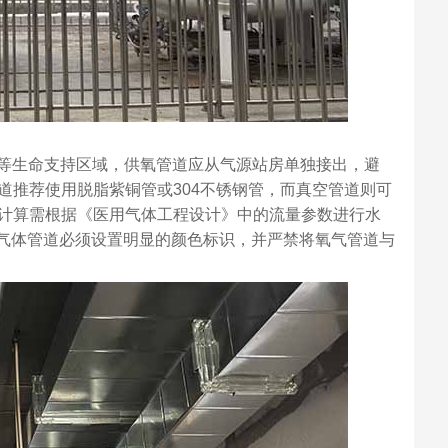
术室等生命支持区域，供氧管道应从气源站房单独接出，避
道推荐使用脱脂紫铜管或304不锈钢管，而真空管道则可
计算需根据《医用气体工程设计》中的流量参数进行水
，气体管道必须设置明显的颜色标识，并严禁将氧气管道与