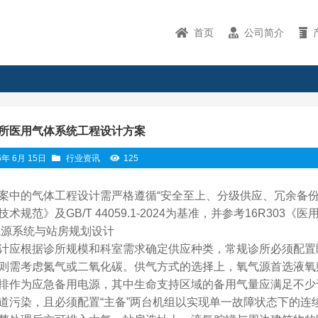
首页
公司简介
所医用气体系统工程设计方案
6年 6月 15日
行业资讯
125
案中的气体工程设计需严格遵循“安全至上、分级供应、冗余备份”的核
技术规范》及GB/T 44059.1-2024为基准，并参考16R30
气源系统与站房规划设计
计应根据诊所规模和科室需求确定供应种类，常规诊所必须配置
则需考虑氮气或二氧化碳。供气方式的选择上，氧气源首选液氧
排作为应急备用电源，其中生命支持区域的备用气量应满足不少
道污染，且必须配置“主备”两台机组以实现单一故障状态下的