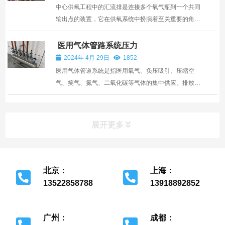
费。根据...
中心供氧工程中的汇流排是连接多个氧气瓶到一个共同
输出点的装置，它在供氧系统中扮演着至关重要的角
色。那么汇流排的主要作用有哪些呢？ 1.集中供氧：汇
流排能够将来自多个氧气瓶的氧气集中起来，通过一个
医用气体管路系统压力
统一的输出口供氧给整个医疗设施或特定区域，提高了
2024年 4月 29日
1852
供氧的效...
医用气体管道系统是指医用氧气、负压吸引、压缩空
气、笑气、氮气、二氧化碳等气体的集中供应、排放和
管道分配系统。医疗气体设置区域为病房、手术室、监
护病房(ICU)、抢救室、急诊室、高压氧仓、口腔科等
医疗场所。为保证医疗供气系统的稳定连续供气，中心
展开更多
管理系统设...
北京：
上海：
13522858788
13918892852
北京市经济开发区
上海市金山区
广州：
成都：