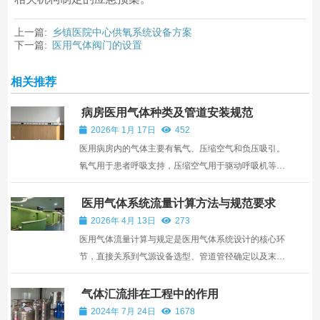
上一篇:
乡镇医院中心供氧系统设备方案
下一篇:
医用气体阀门的设置
相关推荐
病房医用气体种类及管道安装规范
2026年 1月 17日
452
医用病房内的气体主要有氧气、压缩空气和负压吸引。
氧气用于患者呼吸支持，压缩空气用于驱动呼吸机等设
备，负压吸引用于清除患者体内的痰液等分泌物。在某
些特殊病房，例如手术室或ICU，可能还会使用到氮气
医用气体系统流量计算方法与规范要求
或氧化亚氮等气体。这些气体的供应依赖于一套完整的
2026年 4月 13日
273
管道系统...
医用气体流量计算与规定是医用气体系统设计的核心环
节，直接关系到气源设备选型、管道管径确定以及末端
终端配置的合理性。准确的气源流量计算既能够保障手
术室、病房、重症监护室等各用气点在不同工况下的稳
气体汇流排在工程中的作用
定供气，又可避免因设计冗余过大造成的设备投资浪
2024年 7月 24日
1678