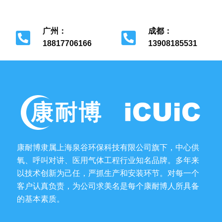
北京市经济开发区
上海市金山区
广州：
成都：
18817706166
13908185531
广州市花都区
成都市金牛区
康耐博隶属上海泉谷环保科技有限公司旗下，中心供
氧、呼叫对讲、医用气体工程行业知名品牌。多年来
以技术创新为己任，严抓生产和安装环节。对每一个
客户认真负责，为公司求美名是每个康耐博人所具备
的基本素质。