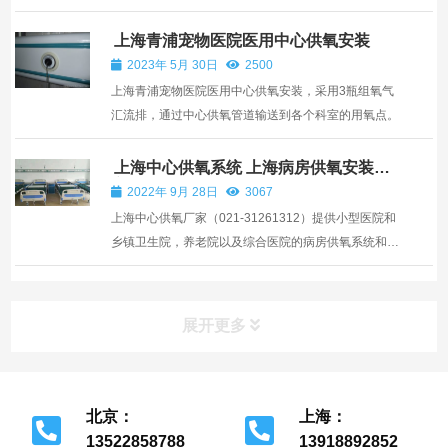
2、泄压设施宜采用轻质面板、轻质墙体和易于泄压的
门、窗等，不应采用普通玻璃。3、气体汇流排系统必
上海青浦宠物医院医用中心供氧安装
须合理地设置回火保险器、气阀、逆止阀、减压阔、滤
2023年 5月 30日
2500
清器、事故排...
上海青浦宠物医院医用中心供氧安装，采用3瓶组氧气
汇流排，通过中心供氧管道输送到各个科室的用氧点。
上海中心供氧系统 上海病房供氧安装厂
家
2022年 9月 28日
3067
上海中心供氧厂家（021-31261312）提供小型医院和
乡镇卫生院，养老院以及综合医院的病房供氧系统和医
用气体工程解决方案。医用气体管道和病房设备带以及
床头呼叫器系统设备销售与安装，手术室净化系统与手
术室气体管道设备的销售与安装，负压病房ICU病房建
展开更多
设改造工程...
北京：
上海：
13522858788
13918892852