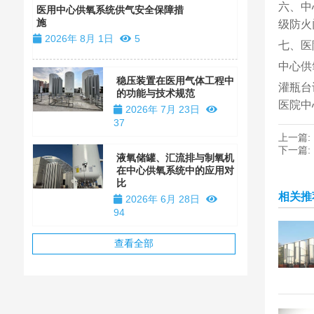
六、中
装
医用中心供氧系统供气安全保障措
施
级防火
2026年 1
2026年 8月 1日
5
七、医
中心供
稳压装置在医用气体工程中
灌瓶台
的功能与技术规范
医院中
2026年 7月 23日
37
上一篇:
下一篇:
液氧储罐、汇流排与制氧机
在中心供氧系统中的应用对
比
相关推
2026年 6月 28日
94
查看全部