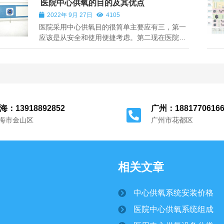
医院中心供氧的目的及其优点
罐与实体围墙的间距不应小于1m；围墙外为建筑
2022年 9月 27日
4105
物、构筑物时，贮罐与实体围墙的间距不应小...
医院采用中心供氧目的很简单主要应有三，第一
应该是从安全和使用便捷考虑。第二现在医院建
设装修越来高档，再推氧气瓶进病房也好看。第
三就是各同级医院同行们都在使用中心供氧的方
式。综上所述，医院中心供氧的最终目的就是紧
跟时代发展，用最先进的医疗系统设备，...
海：13918892852
广州：1881770616
海市金山区
广州市花都区
相关文章
中心供氧系统安装价格
医院中心供氧系统组成