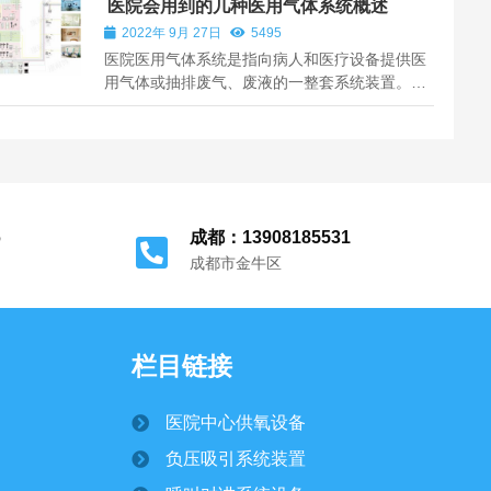
医院会用到的几种医用气体系统概述
面的需求分析至关重要。这包括了解用户的医疗
2022年 9月 27日
5495
水平、服务范围、患者类型如养老院中的...
医院医用气体系统是指向病人和医疗设备提供医
用气体或抽排废气、废液的一整套系统装置。常
用的医用供气系统有中心供氧系统、压缩空气系
统、笑气系统、二氧化碳系统、氩气系统、氦气
系统、氮气系统等。常用的抽排系统有中心负压
吸引系统、麻醉废气排放系统等。系统多...
6
成都：13908185531
成都市金牛区
栏目链接
医院中心供氧设备
负压吸引系统装置