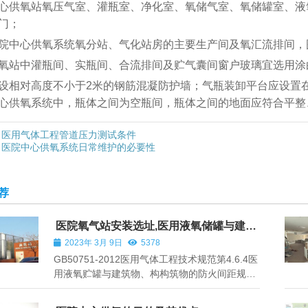
心供氧站氧压气室、灌瓶室、净化室、氧储气室、氧储罐室、液
门；
月 17日
2825
院中心供氧系统氧分站、气化站房的主要生产间及氧汇流排间，
氧站中灌瓶间、实瓶间、合流排间及贮气囊间窗户玻璃宜选用涂
陕西西安红会医院医用气体
工程安装
设相对高度不小于2米的钢筋混凝防护墙；气瓶装卸平台应设置
2026年 1月 14日
心供氧系统中，瓶体之间为空瓶间，瓶体之间的地面应符合平整
2966
医用气体工程管道压力测试条件
浙江省金华市人民医院中心
医院中心供氧系统日常维护的必要性
供氧系统设备安装
2026年 1月 14日
2850
荐
查看全部
医院氧气站安装选址,医用液氧储罐与建筑
物之间的安全距离
2023年 3月 9日
5378
GB50751-2012医用气体工程技术规范第4.6.4医
用液氧贮罐与建筑物、构构筑物的防火间距规
定：医疗卫生机构液氧贮罐处的实体围墙高度不
应低于2.5m；当围墙外为道路或开阔地日时，贮