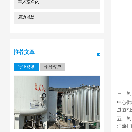
手术室净化
周边辅助
推荐文章
行业资讯
部分客户
三、氧
中心供
过道相
五、氧
汇流排
四川大学华