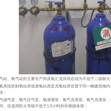
气站、氧气站的主要生产间及氧汇流排间必须为不低于二级耐火
氧系统统制氧站房或液氧站房及充氧站房设置于同一幢建筑物内
连；
气储气室、氧气压气室、氧灌灌室、氧气充填室、氧气充填室、
间、应选用防火等级不低于1.5小时的非燃烧体墙；
西口腔医院医用气体工程设备安