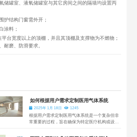
氧储罐室、液氧储罐室与其它房间之间的隔墙均设置丙
围护结构门窗需外开；
白涂料；
在平台宽度以上的顶棚，并且其顶棚及支撑物为不燃物；
、耐磨、防滑要求。
如何根据用户需求定制医用气体系统
2025年 1月 18日
1245
根据用户需求定制医用气体系统是一个复杂但非
常重要的过程，旨在确保为特定医疗机构或设施
提供最合适的解决方案。以下是定制医用气体系
统的步骤和考虑因素： 1.需求分析首先，进行全