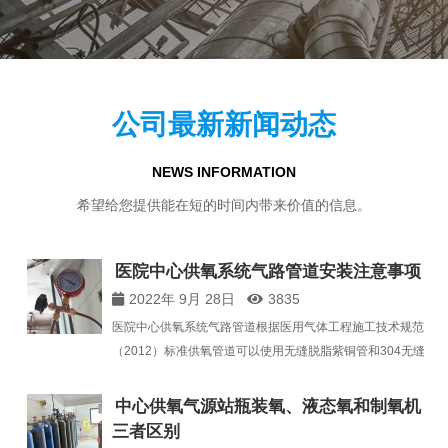
公司最新新闻动态
NEWS INFORMATION
希望给您提供能在短的时间内带来价值的信息。
医院中心供氧系统气路管道安装注意事项
2022年 9月 28日
3835
医院中心供氧系统气路管道根据医用气体工程施工技术规范
（2012）标准供氧管道可以使用无缝脱脂紫铜管和304无缝
脱脂不锈钢管施工安装。医用氧气、氮气、二氧化碳、氧化
亚氮及其混合气体管道的敷设处应通风良好，且管道不宜穿
中心供氧气源站瓶装氧、液态氧和制氧机
过医护人员的生活、办公区，必须穿越的部位…
三者区别