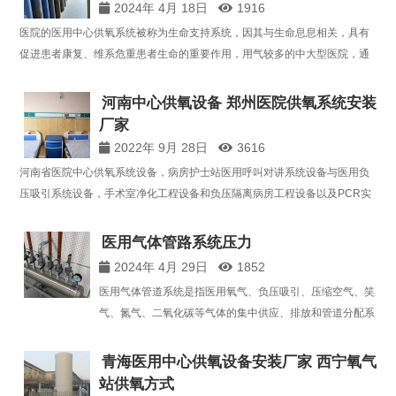
2024年 4月 18日
1916
医院的医用中心供氧系统被称为生命支持系统，因其与生命息息相关，具有
促进患者康复、维系危重患者生命的重要作用，用气较多的中大型医院，通
常采用制氧机作为医用制氧源，选择制氧机的一个重要原因就是相较于瓶装
氧和液态氧，其更加安全、自主、经济、便捷。 安全性…
河南中心供氧设备 郑州医院供氧系统安装
厂家
2022年 9月 28日
3616
河南省医院中心供氧系统设备，病房护士站医用呼叫对讲系统设备与医用负
压吸引系统设备，手术室净化工程设备和负压隔离病房工程设备以及PCR实
验室装修改造工程设备的生产销售与工程安装服务。十五年医用气体净化工
程设备研发生产施工经验，为您提供优质的产品和完善的…
医用气体管路系统压力
2024年 4月 29日
1852
医用气体管道系统是指医用氧气、负压吸引、压缩空气、笑
气、氮气、二氧化碳等气体的集中供应、排放和管道分配系
统。医疗气体设置区域为病房、手术室、监护病房(ICU)、
抢救室、急诊室、高压氧仓、口腔科等医疗场所。为保证医
青海医用中心供氧设备安装厂家 西宁氧气
疗供气系统的稳定连续供气，中心管理系统设…
站供氧方式