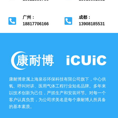
北京市经济开发区
上海市金山区
广州：
成都：
18817706166
13908185531
广州市花都区
成都市金牛区
康耐博隶属上海泉谷环保科技有限公司旗下，中心供
氧、呼叫对讲、医用气体工程行业知名品牌。多年来
以技术创新为己任，严抓生产和安装环节。对每一个
客户认真负责，为公司求美名是每个康耐博人所具备
的基本素质。