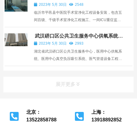
2023年 5月 30日
2548
临沂市平邑县中医院手术室净化工程设备安装，包含五
间百级、千级手术室净化工程施工、一间ICU重症监护
室净化装修、以及手术室净化工程配套用房的设计与施
工服务。
武汉硚口区公共卫生服务中心供氧系统真
空负压吸引系统设备工程安装
2023年 5月 30日
2993
湖北省武汉硚口区公共卫生服务中心，医用中心供氧系
统、医用中心真空负压吸引系统、医气管道设备工程安
装
展开更多
北京：
上海：
13522858788
13918892852
北京市经济开发区
上海市金山区