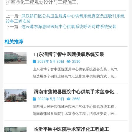
护室净化工程规划设计与工程施工。
上一篇:
武汉硚口区公共卫生服务中心供氧系统真空负压吸引系统
设备工程安装
下一篇:
连云港东海惠民医院中心供氧系统呼叫对讲系统安装
相关推荐
山东淄博宁智中医院供氧系统安装
2023年 5月 30日
2510
山东淄博宁智中医院医用中心供氧系统设备安装，氧气
站选用多个钢瓶连接氧气汇流排集中供氧的方式，氧气
管道采用脱脂无缝紫铜管，病房安装氧气终端和设备
带，护理站安装医护对讲系统。
渭南市蒲城县医院中心供氧手术室净化工
程
2023年 5月 30日
2668
陕西省人民医院蒲城医院医用气体中心供氧系统工程，
渭南市蒲城县医院手术室净化工程，洁净板安装，医用
气体氧气，真空吸引，压缩空气，医用笑气管道的铺设
及气体汇流排，二级减压箱和终端箱等设备安装
临沂平邑中医院手术室净化工程施工