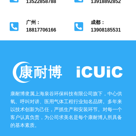
13522858788
13918892852
北京市经济开发区
上海市金山区
广州：
成都：
18817706166
13908185531
广州市花都区
成都市金牛区
康耐博隶属上海泉谷环保科技有限公司旗下，中心供
氧、呼叫对讲、医用气体工程行业知名品牌。多年来
以技术创新为己任，严抓生产和安装环节。对每一个
客户认真负责，为公司求美名是每个康耐博人所具备
的基本素质。