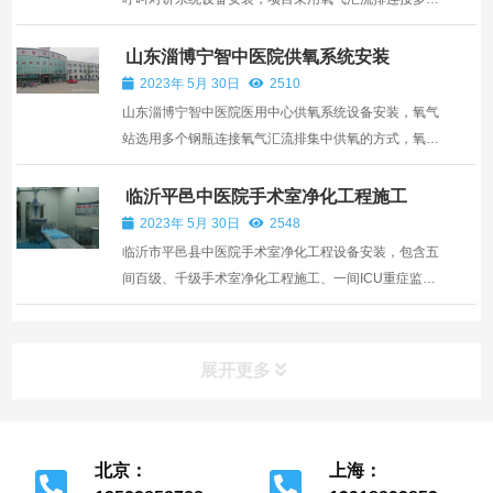
普通钢瓶集中供氧，包括氧气站设备、管道、护士站呼
叫系统、病房设备带等销售与安装服务。
山东淄博宁智中医院供氧系统安装
2023年 5月 30日
2510
山东淄博宁智中医院医用中心供氧系统设备安装，氧气
站选用多个钢瓶连接氧气汇流排集中供氧的方式，氧气
管道采用脱脂无缝紫铜管，病房安装氧气终端和设备
带，护理站安装医护对讲系统。
临沂平邑中医院手术室净化工程施工
2023年 5月 30日
2548
临沂市平邑县中医院手术室净化工程设备安装，包含五
间百级、千级手术室净化工程施工、一间ICU重症监护
室净化装修、以及手术室净化工程配套用房的设计与施
工服务。
展开更多
北京：
上海：