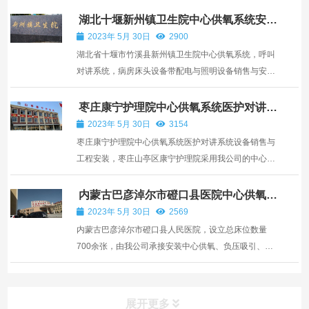
医院病房楼装修改造用的设备之一，可以达到医用氧气
湖北十堰新州镇卫生院中心供氧系统安
装
集中管理，病房吸氧使用安全等目的。医院氧气管道的
2023年 5月 30日
2900
铺设安...
湖北省十堰市竹溪县新州镇卫生院中心供氧系统，呼叫
对讲系统，病房床头设备带配电与照明设备销售与安
装。
枣庄康宁护理院中心供氧系统医护对讲系
统设备安装
2023年 5月 30日
3154
枣庄康宁护理院中心供氧系统医护对讲系统设备销售与
工程安装，枣庄山亭区康宁护理院采用我公司的中心供
氧系统、铝合金设备带、氧气汇流排、气体终端、医护
对讲系统设备及设计安装施工服务。
内蒙古巴彦淖尔市磴口县医院中心供氧负
压吸引系统安装
2023年 5月 30日
2569
内蒙古巴彦淖尔市磴口县人民医院，设立总床位数量
700余张，由我公司承接安装中心供氧、负压吸引、医
护对讲系统工程，主要包括医气管道铺设、医用设备单
安装、气体终端设备安装、气体站房设备安装调试。
展开更多