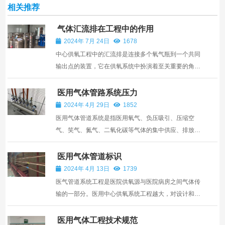
相关推荐
气体汇流排在工程中的作用
2024年 7月 24日
1678
中心供氧工程中的汇流排是连接多个氧气瓶到一个共同
输出点的装置，它在供氧系统中扮演着至关重要的角
色。那么汇流排的主要作用有哪些呢？ 1.集中供氧：汇
流排能够将来自多个氧气瓶的氧气集中起来，通过一个
医用气体管路系统压力
统一的输出口供氧给整个医疗设施或特定区域，提高了
2024年 4月 29日
1852
供氧的效...
医用气体管道系统是指医用氧气、负压吸引、压缩空
气、笑气、氮气、二氧化碳等气体的集中供应、排放和
管道分配系统。医疗气体设置区域为病房、手术室、监
护病房(ICU)、抢救室、急诊室、高压氧仓、口腔科等
医用气体管道标识
医疗场所。为保证医疗供气系统的稳定连续供气，中心
2024年 4月 13日
1739
管理系统设...
医气管道系统工程是医院供氧源与医院病房之间气体传
输的一部分。医用中心供氧系统工程越大，对设计和安
装的要求就越高，工程建设越应严谨细致。合理规范地
使用管道标识代码和颜色是一个很好的方法，可以有效
医用气体工程技术规范