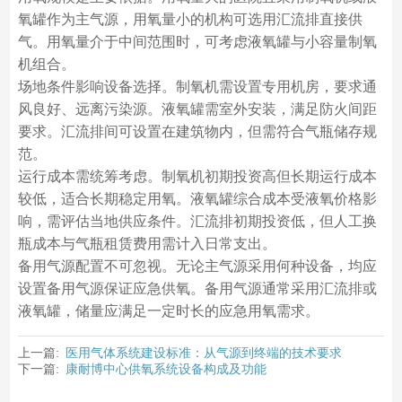
氧罐作为主气源，用氧量小的机构可选用汇流排直接供
气。用氧量介于中间范围时，可考虑液氧罐与小容量制氧
机组合。
场地条件影响设备选择。制氧机需设置专用机房，要求通
风良好、远离污染源。液氧罐需室外安装，满足防火间距
要求。汇流排间可设置在建筑物内，但需符合气瓶储存规
范。
运行成本需统筹考虑。制氧机初期投资高但长期运行成本
较低，适合长期稳定用氧。液氧罐综合成本受液氧价格影
响，需评估当地供应条件。汇流排初期投资低，但人工换
瓶成本与气瓶租赁费用需计入日常支出。
备用气源配置不可忽视。无论主气源采用何种设备，均应
设置备用气源保证应急供氧。备用气源通常采用汇流排或
液氧罐，储量应满足一定时长的应急用氧需求。
上一篇:
医用气体系统建设标准：从气源到终端的技术要求
下一篇:
康耐博中心供氧系统设备构成及功能