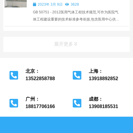
帮助人们在复杂的过程中理清线索，提高工程建设效
2023年 3月 9日
3628
率，为以...
GB 50751 - 2012医用气体工程技术规范,可作为医院气
体工程建设重要的技术标准参考依据,包含医用中心供氧
系统、医用负压吸引系统、医用压缩空气系统及相关医
用医用气体工程施工技术标准。
展开更多
北京：
上海：
13522858788
13918892852
北京市经济开发区
上海市金山区
广州：
成都：
18817706166
13908185531
广州市花都区
成都市金牛区