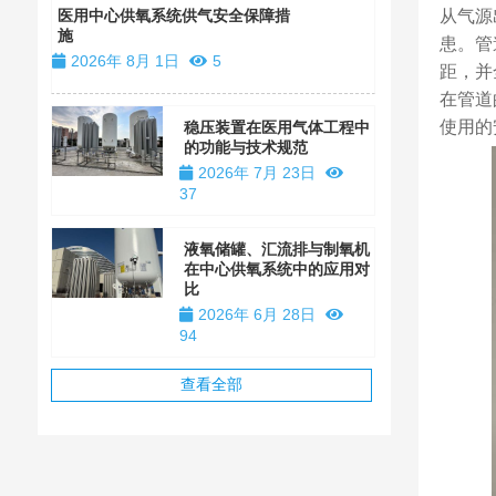
装
从气源
医用中心供氧系统供气安全保障措
施
2026年 1
患。管
2026年 8月 1日
5
距，并
在管道
使用的
稳压装置在医用气体工程中
的功能与技术规范
2026年 7月 23日
37
液氧储罐、汇流排与制氧机
在中心供氧系统中的应用对
比
2026年 6月 28日
94
查看全部