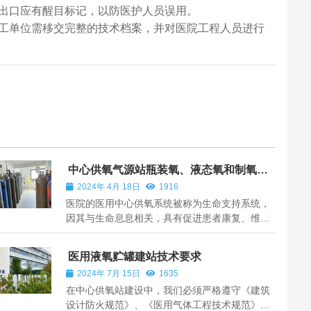
出口应有醒目标记，以防医护人员误用。
工单位需移交完整的技术档案，并对医院工程人员进行
中心供氧气源站瓶装氧、液态氧和制氧机
三者区别
2024年 4月 18日
1916
医院的医用中心供氧系统被称为生命支持系统，
因其与生命息息相关，具有促进患者康复、维系
危重患者生命的重要作用，用气较多的中大型医
院，通常采用制氧机作为医用制氧源，选择制氧
医用液氧贮罐建站技术要求
机的一个重要原因就是相较于瓶装氧和液态氧，
2024年 7月 15日
1635
其更加安全、自主、经济、便捷。 安全性...
在中心供氧站建设中，我们必须严格遵守《建筑
设计防火规范》、《医用气体工程技术规范》以