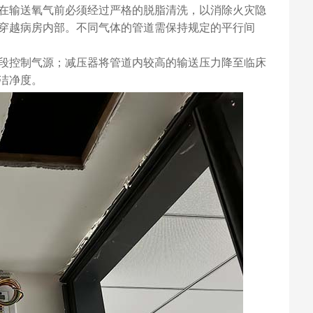
在输送氧气前必须经过严格的脱脂清洗，以消除火灾隐
穿越病房内部。不同气体的管道需保持规定的平行间
段控制气源；减压器将管道内较高的输送压力降至临床
洁净度。