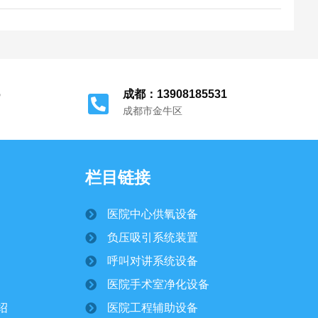
及《氧气站设计规范》的要求。下列基础图所示
主要是各主要设备单独基础安装尺寸（一项目所
例），这是为了确保设备的稳固性和安全性。土
建部门会根据设备载荷确定各设备基础，...
6
成都：13908185531
成都市金牛区
栏目链接
医院中心供氧设备
负压吸引系统装置
呼叫对讲系统设备
医院手术室净化设备
绍
医院工程辅助设备