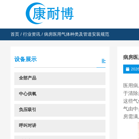
首页
/
行业资讯
/ 病房医用气体种类及管道安装规范
病房医
设备展示
202
全部产品
医用病
于清除
中心供氧
这些气
气由中
负压吸引
房需满
呼叫对讲