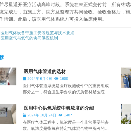
并尽量避开医疗活动高峰时段。系统在未正式交付前，所有终端
统完成后，由施工方、院方及监理方共同验收。验收合格后，施
作培训。此后，该医用气体系统方可投入临床使用。
医用气体设备带施工安装规范与技术要点
医用空气与氧气的协同供应机制
荐
医用气体管道的选材
2024年 6月 6日
1680
医用气体管道系统是医疗设施硬件中的重要组成
部分之一，符合卫生学要求的优质管材是医院进
行抢救、治疗和检测的有效保证。铜管和不锈钢
管作为优质管材代表，在医用气体工程中应用广
医用中心供氧系统中氧浓度的介绍
泛、技术成熟可靠。我们在选择管道时应考虑哪
2024年 10月 24日
1487
些因素： 1.不同气体具有不同的化学性质...
在医疗气体工程中，氧浓度是一个非常重要的参
数。氧浓度是指氧在特定气体混合物中所占的比