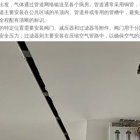
出发，气体通过管道网络输送至各个病房。管道通常采用铜管，
月 17日
2825
道主要安装在公共区域的吊顶内、管道井或专用的管槽中，避免
全程配有清晰的标识。
的特定位置需要安装阀门、减压器和过滤器等附件。阀门用于分
陕西西安红会医院医用气体
工程安装
安全压力；过滤器则主要安装在压缩空气管路中，以确保空气的
2026年 1月 14日
2966
浙江省金华市人民医院中心
供氧系统设备安装
2026年 1月 14日
2850
查看全部