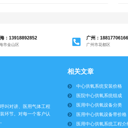
例。在医疗领域，准确控制和提供适当的氧浓度
对患者的治疗和康复起着关键作用。 医用氧气一
般以高纯度供应，一般要求氧气浓度为高纯度。
99.5% 以上。这是因为在医疗过程中，...
海：13918892852
广州：1881770616
海市金山区
广州市花都区
相关文章
中心供氧系统安装价格
医院中心供氧系统组成
医用中心供氧设备分类
呼叫对讲、医用气体工程
装环节。对每一个客户认
医用中心供氧设备带价格
。
医用中心供氧系统工程介