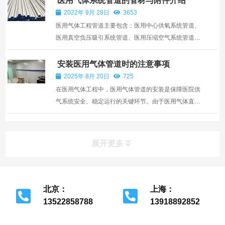
医用气体系统管道的管材与附件介绍
叫对讲系统设备，诊室排队叫号系统等。手术室和ICU
2022年 9月 28日
3653
负压病房...
医用气体工程管道主要包含：医用中心供氧系统管道、
医用真空负压吸引系统管道、医用压缩空气系统管道、
医用二氧化碳系统管道、医用笑气系统管道、医用混合
气体系统管道、医用废气排放系统管道。除设计真空压
安装医用气体管道时的注意事项
力低于27kPa的真空管道外，医用气体管道的管材均应
2025年 8月 20日
725
采用无缝...
在医用气体工程中，医用气体管道的安装是保障医院供
气系统安全、稳定运行的关键环节。由于医用气体直接
用于患者治疗和手术支持，其输送系统的可靠性至关重
要。因此，在安装过程中必须严格遵循相关规范与技术
要求，确保工程质量符合国家标准（如GB 50751-
展开更多
2012《医用气...
北京：
上海：
13522858788
13918892852
北京市经济开发区
上海市金山区