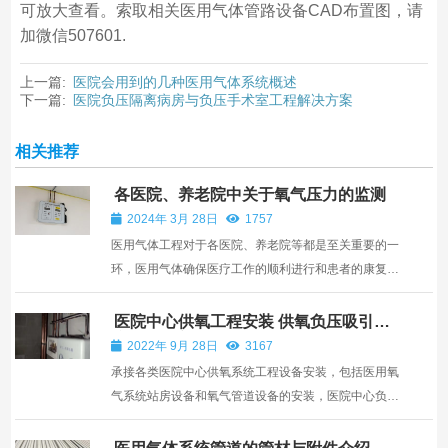
可放大查看。索取相关医用气体管路设备CAD布置图，请
加微信507601.
上一篇:
医院会用到的几种医用气体系统概述
下一篇:
医院负压隔离病房与负压手术室工程解决方案
相关推荐
各医院、养老院中关于氧气压力的监测
2024年 3月 28日
1757
医用气体工程对于各医院、养老院等都是至关重要的一
环，医用气体确保医疗工作的顺利进行和患者的康复。
在医疗行业，氧气是一种常见的气体，在供氧氧气时对
于氧气的压力检测也尤为重要。 对于氧气压力的检测我
医院中心供氧工程安装 供氧负压吸引系
统设备厂家
们需要用到区域气体压力监测报警器，其可监测气体点
2022年 9月 28日
3167
数为1~...
承接各类医院中心供氧系统工程设备安装，包括医用氧
气系统站房设备和氧气管道设备的安装，医院中心负压
吸引系统与医用压缩空气系统的站房和管道设备工程安
装，病房床头医用设备带和吸氧装置，护士站与病房呼