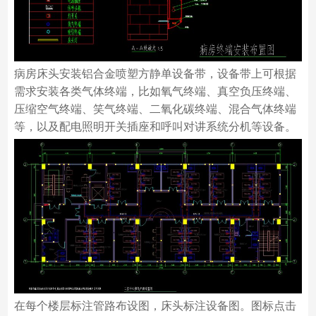
病房床头安装铝合金喷塑方静单设备带，设备带上可根据
需求安装各类气体终端，比如氧气终端、真空负压终端、
压缩空气终端、笑气终端、二氧化碳终端、混合气体终端
等，以及配电照明开关插座和呼叫对讲系统分机等设备。
在每个楼层标注管路布设图，床头标注设备图。图标点击