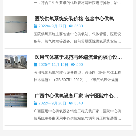
一，符合卫生学要求的优质管材是医院进行抢救、治疗
和检测的有效保证。铜管和不锈钢管作为优质管材代
表，在医用气体工程中应用广泛、技术成熟可靠。我们
医院供氧系统安装价格:包含中心供氧站
气体管道医用设备带
在选择管道时应考虑哪些因素： 1.不同气体具有不同的
2022年 9月 27日
3630
化学性质...
医院供氧系统主要包含中心供氧站、气体管道、医用设
备带、氧气终端等设备。目前常规医院供氧系统安装价
格可根据材料的档次以及安装施工难度定价。比如中心
供氧站房可采用制氧机、液态氧储气、普通氧气瓶等方
医用气体基于规范与终端流量的核心设备
选型
式供氧，但是三种设备的成本价格相差较大。还有就是
2025年 11月 15日
590
看使用...
医用气体系统的核心设备选型，必须以《医用气体工程
技术规范》（GB 50751-2012）、《氧气站设计规范》
（GB 50030-2013）及行业标准YY/T系列为依据，结
合医院规模、科室功能和终端用气需求，科学确定设备
广西中心供氧设备厂家 南宁医院中心供
氧管道安装
类型、容量与配置，确保系统安全、可靠、经济运行。
2022年 9月 28日
3340
首先，气源...
广西医用中心供氧设备销售工程安装厂家，医院中心供
氧系统主要由医用中心供氧站氧气源和减压控制装置通
过连接中心供氧管道输送到病房床头，是新建医院和旧
医院病房楼装修改造用的设备之一，可以达到医用氧气