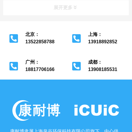
集中管理，病房吸氧使用安全等目的。医院氧气管道的
展开更多
铺设安...
北京：
上海：
13522858788
13918892852
北京市经济开发区
上海市金山区
广州：
成都：
18817706166
13908185531
广州市花都区
成都市金牛区
康耐博隶属上海泉谷环保科技有限公司旗下，中心供