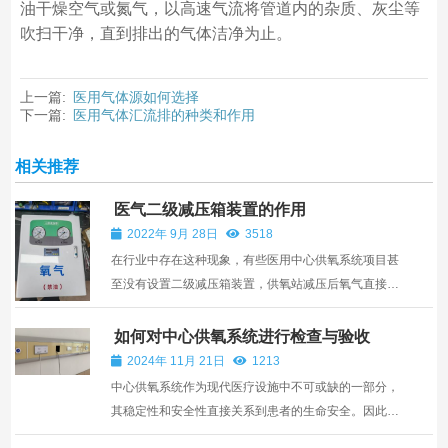
油干燥空气或氮气，以高速气流将管道内的杂质、灰尘等
吹扫干净，直到排出的气体洁净为止。
上一篇:
医用气体源如何选择
下一篇:
医用气体汇流排的种类和作用
相关推荐
医气二级减压箱装置的作用
2022年 9月 28日
3518
在行业中存在这种现象，有些医用中心供氧系统项目甚
至没有设置二级减压箱装置，供氧站减压后氧气直接送
到病房。真的难以置信，2年前，有人写过一篇文章，
认为氧气供应系统不需要二级减压箱装置。如果配置，
如何对中心供氧系统进行检查与验收
系统会有一个故障环节。看起来持此言者对流体输送的
2024年 11月 21日
1213
有关知识...
中心供氧系统作为现代医疗设施中不可或缺的一部分，
其稳定性和安全性直接关系到患者的生命安全。因此，
对中心供氧系统进行全面、细致的检查与验收至关重