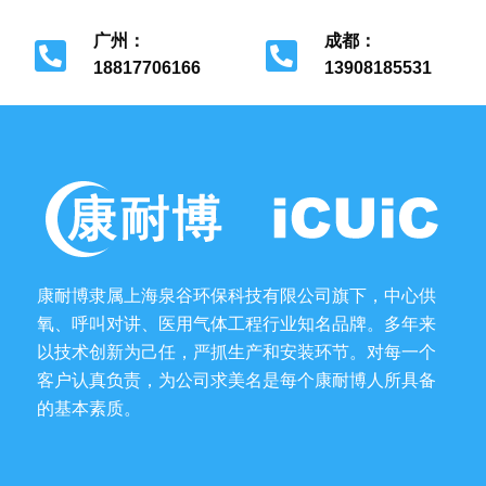
广州：
成都：
18817706166
13908185531
广州市花都区
成都市金牛区
康耐博隶属上海泉谷环保科技有限公司旗下，中心供
氧、呼叫对讲、医用气体工程行业知名品牌。多年来
以技术创新为己任，严抓生产和安装环节。对每一个
客户认真负责，为公司求美名是每个康耐博人所具备
的基本素质。