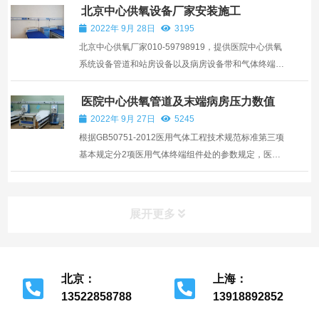
要。 在检查阶段，我们注重每一个细节。从电源和供电
北京中心供氧设备厂家安装施工
线路开始，确保系统电源正常，供电线路无损坏，避免
2022年 9月 28日
3195
因电源问...
北京中心供氧厂家010-59798919，提供医院中心供氧
系统设备管道和站房设备以及病房设备带和气体终端的
销售与施工服务。医用气体系统产品包括医用中心供氧
系统，医用呼叫对讲系统，医用负压吸引系统，医院手
医院中心供氧管道及末端病房压力数值
术室净化装修改造工程以及医院ICU病房与负压病房的
2022年 9月 27日
5245
建设施工设...
根据GB50751-2012医用气体工程技术规范标准第三项
基本规定分2项医用气体终端组件处的参数规定，医院
中心供氧压力正常值分为手术室及用氧化亚氮进行麻醉
的用点和病房两类使用场所，医用氧气手术室和用氧化
亚氮进行麻醉的用点核定压力为400KPa(0.4MPa)
展开更多
北京：
上海：
13522858788
13918892852
北京市经济开发区
上海市金山区