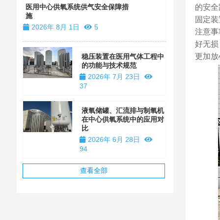
装
的安全
医用中心供氧系统供气安全保障措
施
2026年 1
固定装
2026年 8月 1日
5
注意事
好无损
更加放
稳压装置在医用气体工程中
的功能与技术规范
2026年 7月 23日
37
液氧储罐、汇流排与制氧机
在中心供氧系统中的应用对
比
2026年 6月 28日
94
查看全部