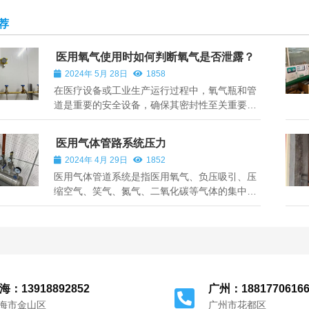
荐
医用氧气使用时如何判断氧气是否泄露？
2024年 5月 28日
1858
在医疗设备或工业生产运行过程中，氧气瓶和管
道是重要的安全设备，确保其密封性至关重要。
那么在使用过程中如何判断氧气是否泄露呢？ 如
果在氧气瓶或管道连接处听到明显的漏气声音，
医用气体管路系统压力
或者看到有气泡冒出，这通常意味着有少量的氧
2024年 4月 29日
1852
气泄漏的征兆。当泄漏声音较大，或者泄...
医用气体管道系统是指医用氧气、负压吸引、压
缩空气、笑气、氮气、二氧化碳等气体的集中供
应、排放和管道分配系统。医疗气体设置区域为
病房、手术室、监护病房(ICU)、抢救室、急诊
室、高压氧仓、口腔科等医疗场所。为保证医疗
供气系统的稳定连续供气，中心管理系统设...
海：13918892852
广州：1881770616
海市金山区
广州市花都区