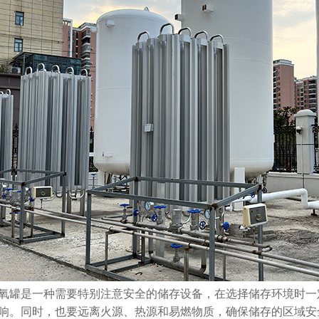
氧罐是一种需要特别注意安全的储存设备，在选择储存环境时一
响。同时，也要远离火源、热源和易燃物质，确保储存的区域安
西口腔医院医用气体工程设备安