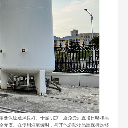
定要保证通风良好、干燥阴凉，避免受到直接日晒和高
全无虞。在使用液氧罐时，与其他危险物品应保持足够