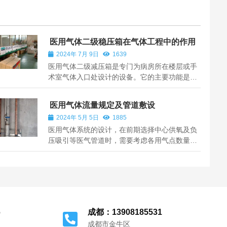
医用气体二级稳压箱在气体工程中的作用
2024年 7月 9日
1639
医用气体二级减压箱是专门为病房所在楼层或手
术室气体入口处设计的设备。它的主要功能是对
管路压力进行调整，使其稳定在一定的范围内。
同时，它还能起到管路通道的开启和切断作用，
医用气体流量规定及管道敷设
方便对管道和设备进行维护和保养。 这款气体二
2024年 5月 5日
1885
级减压箱集成了管路减压和截止功能，其...
医用气体系统的设计，在前期选择中心供氧及负
压吸引等医气管道时，需要考虑各用气点数量，
主管、分管、支管的管径大小，那么医用气体管
道系统在末端设计压力、流量时，如何计算： 1.
氧气：单咀计算流量为5 L/min，呼吸机计算流量
为10~20 L/min，氧气终端压力为0.2~0....
6
成都：13908185531
成都市金牛区