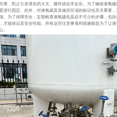
距离，防止引发潜在的火灾、爆炸或化学反应。为了确保液氧罐
月 17日
2825
置进行固定。此外，对液氧罐及其储存区域的标识也至关重要，
项。为了保障安全，定期检查液氧罐也是必不可少的步骤，包括
，才能保证其安全性能。所有这些注意事项和措施都是为了让液
陕西西安红会医院医用气体
工程安装
心。
2026年 1月 14日
2966
浙江省金华市人民医院中心
供氧系统设备安装
2026年 1月 14日
2850
查看全部