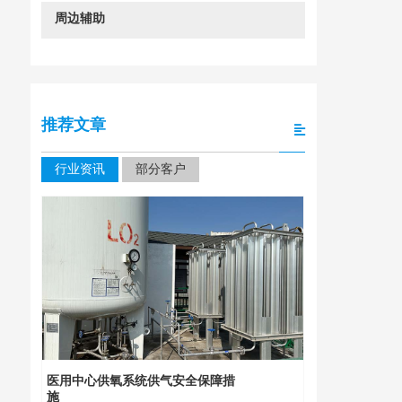
周边辅助
推荐文章
行业资讯
部分客户
四川大学华
装
医用中心供氧系统供气安全保障措
施
2026年 1