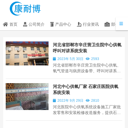
首页
公司简介
产品中心
行业资讯
部分客户
河北省邯郸市辛庄营卫生院中心供氧
呼叫对讲系统安装
2023年 5月 30日
2593
河北省邯郸市辛庄营卫生院中心供氧、
氧气管道与病房设备带、呼叫对讲系
统、护士站呼叫系统主机、病房呼叫器
分机安装。
河北中心供氧厂家 石家庄医院供氧
系统安装
2022年 9月 29日
2810
河北医院中心供氧系统设备施工厂家批
发零售和安装检修改造服务，提供石家
庄中心供氧保定中心供氧衡水邯郸邢
台，张家口承德廊坊沧州中心供氧及周