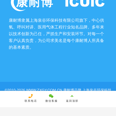
康耐博隶属上海泉谷环保科技有限公司旗下，中心供
氧、呼叫对讲、医用气体工程行业知名品牌。多年来
以技术创新为己任，严抓生产和安装环节。对每一个
客户认真负责，为公司求美名是每个康耐博人所具备
的基本素质。
©2010-2026 WWW.ZXGY.COM.CN 康耐博品牌 上海泉谷环保科技
有限公司 |
沪ICP备14033097号-4
|
沪公网安备
31011402001737号
联系电话
微信客服
返回顶部