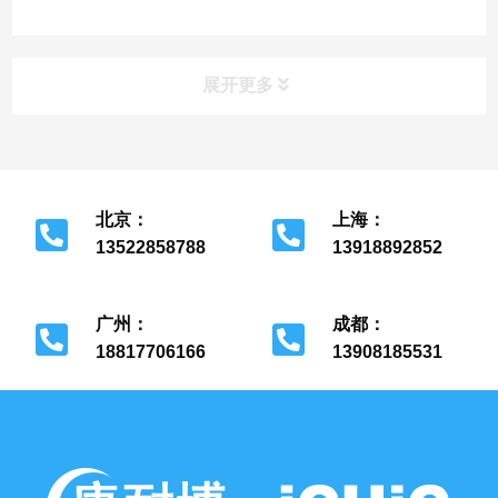
边河北省区域的中心供氧系统安装，医
院病房呼叫对讲系统，医用负压吸引压
缩空气系统管道与设备，手术室净化工
程设备的销...
展开更多
北京：
上海：
13522858788
13918892852
北京市经济开发区
上海市金山区
广州：
成都：
18817706166
13908185531
广州市花都区
成都市金牛区