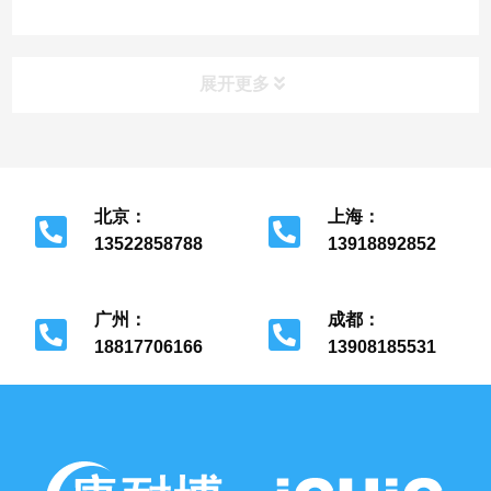
负压吸引系统和绍兴医院氧气管道安
装，金华和衢州医气工程和手术室净化
工程，湖州医院供氧系统设备和嘉兴医
用气体设备...
展开更多
北京：
上海：
13522858788
13918892852
北京市经济开发区
上海市金山区
广州：
成都：
18817706166
13908185531
广州市花都区
成都市金牛区