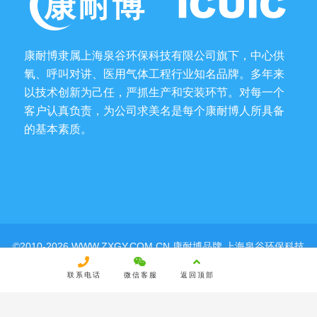
康耐博隶属上海泉谷环保科技有限公司旗下，中心供
氧、呼叫对讲、医用气体工程行业知名品牌。多年来
以技术创新为己任，严抓生产和安装环节。对每一个
客户认真负责，为公司求美名是每个康耐博人所具备
的基本素质。
©2010-2026 WWW.ZXGY.COM.CN 康耐博品牌 上海泉谷环保科技
有限公司 |
沪ICP备14033097号-4
|
沪公网安备
31011402001737号
联系电话
微信客服
返回顶部