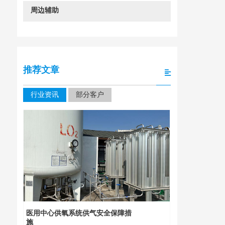
周边辅助
推荐文章
行业资讯
部分客户
四川大学华
装
医用中心供氧系统供气安全保障措
施
2026年 1