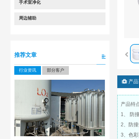
手术室净化
周边辅助
推荐文章
行业资讯
部分客户
产品
产品特
1、 
2、防
3、色
四川大学华