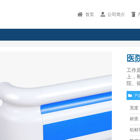
首页
公司简介
医
工作
上，
院、
产
宽度
材质
铝材