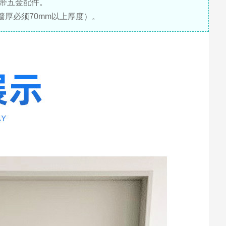
带五金配件。
墙厚必须70mm以上厚度）。