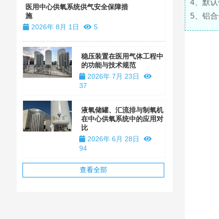
4、默
装
医用中心供氧系统供气安全保障措
施
5、铝
2026年 1
2026年 8月 1日
5
稳压装置在医用气体工程中
的功能与技术规范
2026年 7月 23日
37
液氧储罐、汇流排与制氧机
在中心供氧系统中的应用对
比
2026年 6月 28日
94
查看全部