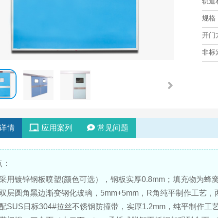
轨道
规格
开门
非标
详情
应用案列
常见问题
点：
采用镀锌钢板喷塑(颜色可选），钢板实厚0.8mm；填充物为蜂
用双层圆角黑边渐变钢化玻璃，5mm+5mm，R角纯平制作工艺
配SUS日标304#拉丝不锈钢防撞带，实厚1.2mm，纯平制作
西口腔医院医用气体工程设备安