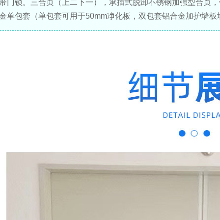
认带门锁。三合页（上二下一），承插式脱卸不锈钢加强型合页，
合金单包套（单包套可用于50mm净化板，双包套铝合金加护墙板
月 17日
2825
陕西西安红会医院医用气体
工程安装
2026年 1月 14日
2966
浙江省金华市人民医院中心
供氧系统设备安装
2026年 1月 14日
2850
查看全部