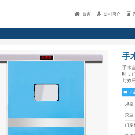
首页
公司简介
手
手术
时，
封效
产
规格
类型
门扇