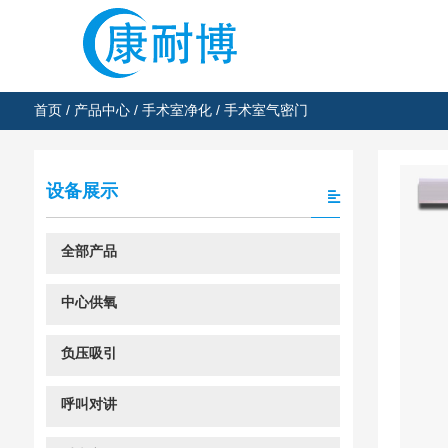
首页
/
产品中心
/
手术室净化
/ 手术室气密门
设备展示
全部产品
中心供氧
负压吸引
呼叫对讲