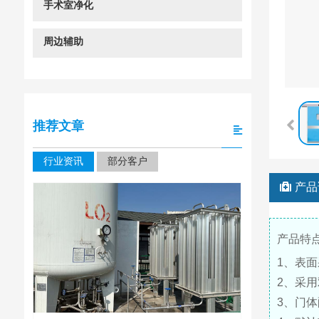
手术室净化
周边辅助
推荐文章
行业资讯
部分客户
产品
产品特
1、表面
2、采
3、门体
四川大学华