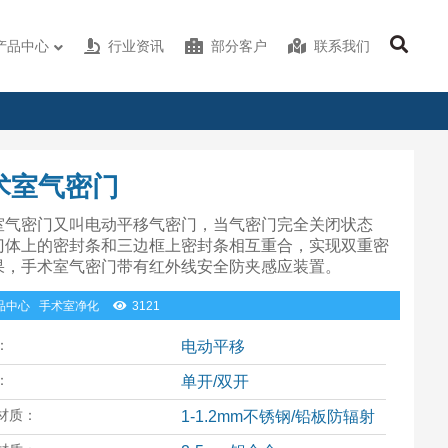
产品中心
行业资讯
部分客户
联系我们
术室气密门
室气密门又叫电动平移气密门，当气密门完全关闭状态
门体上的密封条和三边框上密封条相互重合，实现双重密
果，手术室气密门带有红外线安全防夹感应装置。
品中心
手术室净化
3121
：
电动平移
：
单开/双开
材质：
1-1.2mm不锈钢/铅板防辐射